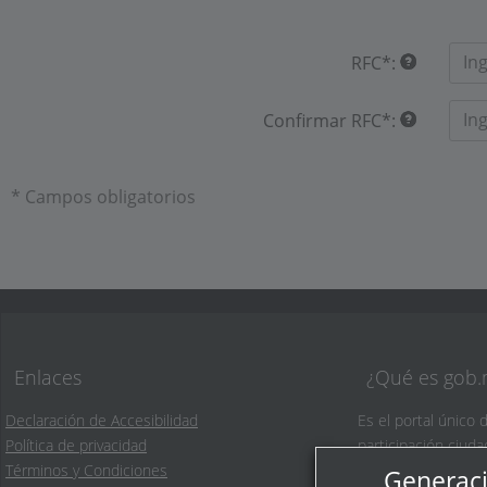
RFC
*
:
Confirmar RFC
*
:
* Campos obligatorios
Enlaces
¿Qué es gob
Declaración de Accesibilidad
Es el portal único 
Política de privacidad
participación ciud
Términos y Condiciones
Generaci