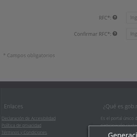
RFC
*
:
Confirmar RFC
*
:
* Campos obligatorios
Enlaces
¿Qué es gob
Declaración de Accesibilidad
Es el portal único 
Política de privacidad
participación ciud
Términos y Condiciones
Generaci