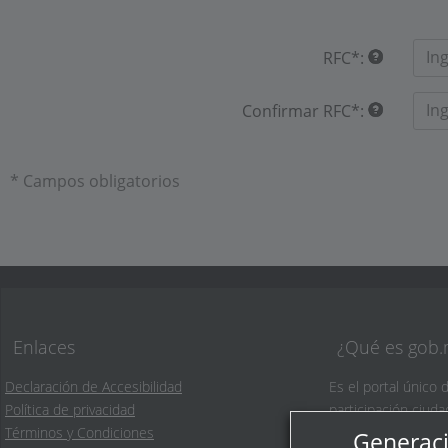
RFC
*
:
Confirmar RFC
*
:
* Campos obligatorios
Enlaces
¿Qué es gob
Declaración de Accesibilidad
Es el portal único 
Política de privacidad
participación ciud
Términos y Condiciones
Generaci